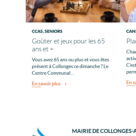
CCAS, SENIORS
CANI
Goûter et jeux pour les 65
Pla
ans et +
Chaq
acti
Vous avez 65 ans ou plus et vous êtes
C’es
présent à Collonges ce dimanche ? Le
perm
Centre Communal…
En s
En savoir plus
MAIRIE DE COLLONGES-