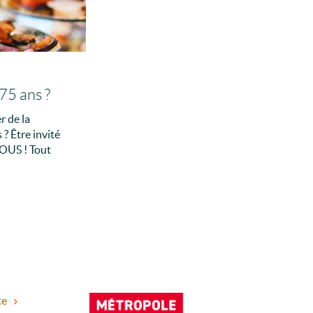
75 ans ?
r de la
 ? Être invité
OUS ! Tout
te