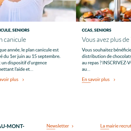
CULE, SENIORS
CCAS, SENIORS
n canicule
Vous avez plus de 
ue année, le plan canicule est
Vous souhaitez bénéficie
vé du 1er juin au 15 septembre.
distribution de chocolats
t un dispositif d’urgence
au repas ? INSCRIVEZ-V
ettant l’aide et…
au…
avoir plus
En savoir plus
AU-MONT-
Newsletter
La mairie recru