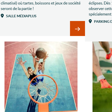
climatisé) où tartes, boissons et jeux de société
éclipses. Dès 
seront de la partie !
observer cett
spécialement
SALLE MÉDIAPLUS
PARKING D
En savoir plus sur Go
oir plus sur ANNULEE – Nuits des étoiles