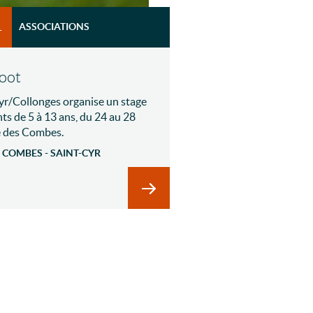
ASSOCIATIONS
T
foot
yr/Collonges organise un stage
nts de 5 à 13 ans, du 24 au 28
e des Combes.
 COMBES - SAINT-CYR
tage de basket
En savoir plus sur Stage de foot