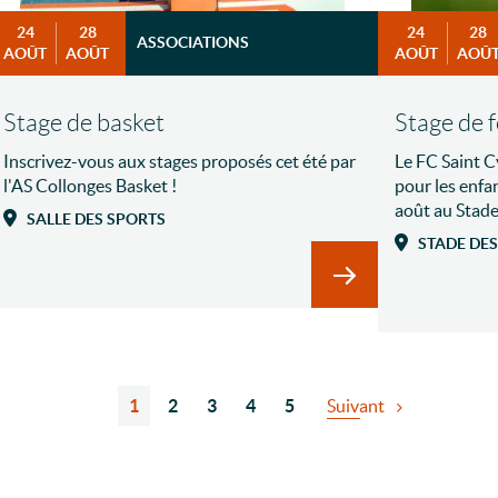
24
28
24
28
ASSOCIATIONS
AOÛT
AOÛT
AOÛT
AOÛ
Stage de basket
Stage de 
Inscrivez-vous aux stages proposés cet été par
Le FC Saint C
l'AS Collonges Basket !
pour les enfa
août au Stad
SALLE DES SPORTS
STADE DES
En savoir plus sur S
oir plus sur Stage de foot
1
2
3
4
5
Suivant