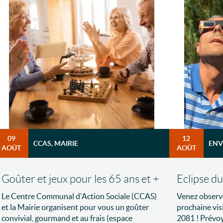
09
12
CCAS, MAIRIE
ENV
AOÛT
AOÛT
Goûter et jeux pour les 65 ans et +
Eclipse du 
Le Centre Communal d'Action Sociale (CCAS)
Venez observer
et la Mairie organisent pour vous un goûter
prochaine visi
convivial, gourmand et au frais (espace
2081 ! Prévoy