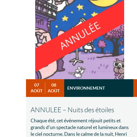
07
08
ENVIRONNEMENT
AOÛT
AOÛT
ANNULEE – Nuits des étoiles
Chaque été, cet évènement réjouit petits et
grands d'un spectacle naturel et lumineux dans
le ciel nocturne. Dans le calme de la nuit, Henri