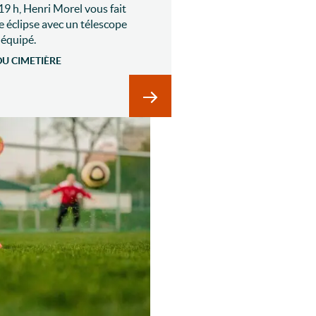
19 h, Henri Morel vous fait
e éclipse avec un télescope
 équipé.
U CIMETIÈRE
ûter et jeux pour les 65 ans et +
En savoir plus sur Eclipse du soleil