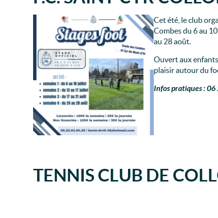
Cet été, le club or
Combes du 6 au 10 ju
au 28 août.
Ouvert aux enfants
plaisir autour du f
Infos pratiques : 0
TENNIS CLUB DE COL