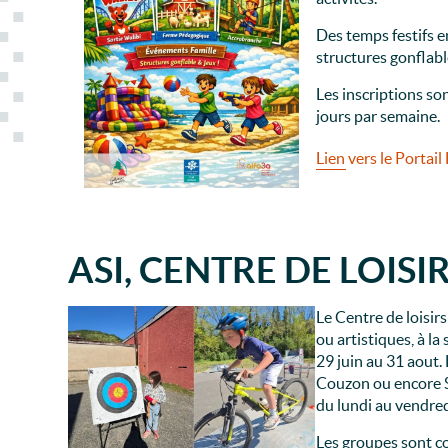
Des temps festifs e
structures gonflabl
Les inscriptions so
jours par semaine.
Lien vers le Portail
ASI,
CENTRE DE LOIS
Le Centre de loisir
ou artistiques, à l
29 juin au 31 aout.
Couzon ou encore S
du lundi au vendred
Les groupes sont co