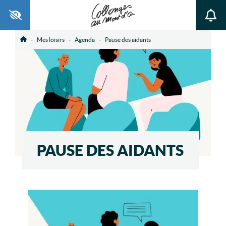
Ouvrir la barre d’outils
Mes loisirs
Agenda
Pause des aidants
Accueil
PAUSE DES AIDANTS