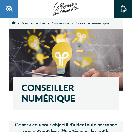
Ouvrir la barre d’outils
Mes démarches
Numérique
Conseiller numérique
Accueil
CONSEILLER
NUMÉRIQUE
Ce service a pour objectif d’aider toute personne
rencontrant des difficultés avec les outils