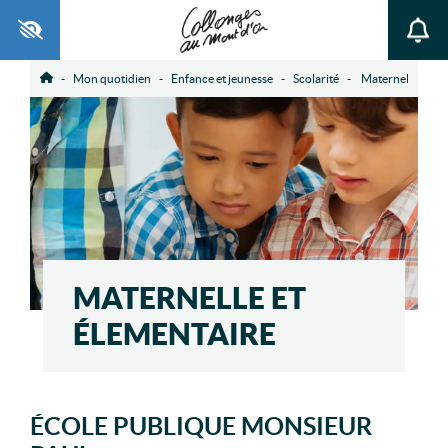
Ouvrir la barre d’outils
Mon quotidien
Enfance et jeunesse
Scolarité
Maternelle et él
Accueil
MATERNELLE ET
ÉLEMENTAIRE
ÉCOLE PUBLIQUE MONSIEUR