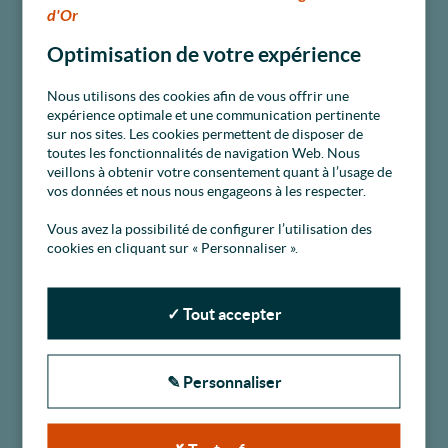
d'Or
selon les plans fournis.
Participer à la viabilité hivernale des routes/espaces
Optimisation de votre expérience
publics.
Nous utilisons des cookies afin de vous offrir une
expérience optimale et une communication pertinente
Savoir-être
sur nos sites. Les cookies permettent de disposer de
toutes les fonctionnalités de navigation Web. Nous
Savoir rendre compte de son activité.
veillons à obtenir votre consentement quant à l’usage de
Bonne condition physique.
vos données et nous nous engageons à les respecter.
Sens du travail en équipe.
Vous avez la possibilité de configurer l’utilisation des
Esprit d’initiative et autonomie.
cookies en cliquant sur « Personnaliser ».
Rigueur dans les consignes.
Qualités relationnelles.
Sens du service public.
✓ Tout accepter
PERMIS
✎ Personnaliser
Permis B obligatoire.
Permis C souhaité.