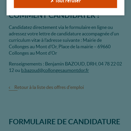
✗ Tout refuser
COMMENT CANDIDATER ?
Candidatez directement via le formulaire en ligne ou
adressez votre lettre de candidature accompagnée d’un
curriculum vitæ à l’adresse suivante : Mairie de
Collonges au Mont d’Or, Place de la mairie – 69660
Collonges au Mont d’Or
Renseignements : Benjamin BAZOUD, DRH, 04 78 22 02
12 ou
b.bazoud@collongesaumontdor.fr
Retour à la liste des offres d'emploi
FORMULAIRE DE CANDIDATURE