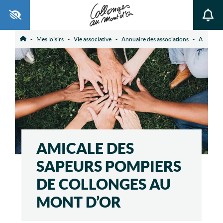
Ouvrir la barre d’outils
Mes loisirs
Vie associative
Annuaire des associations
Amicale 
Accueil
AMICALE DES
SAPEURS POMPIERS
DE COLLONGES AU
MONT D’OR