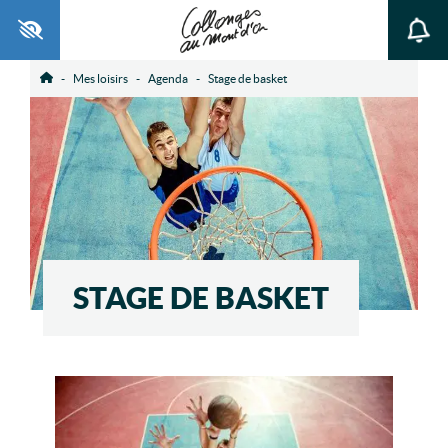
Ouvrir la barre d’outils
Mes loisirs
Agenda
Stage de basket
Accueil
STAGE DE BASKET