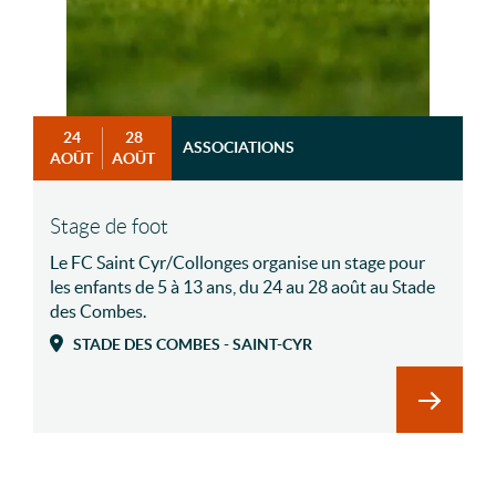
24
28
ASSOCIATIONS
AOÛT
AOÛT
Stage de foot
Le FC Saint Cyr/Collonges organise un stage pour
les enfants de 5 à 13 ans, du 24 au 28 août au Stade
des Combes.
STADE DES COMBES - SAINT-CYR
En savoir