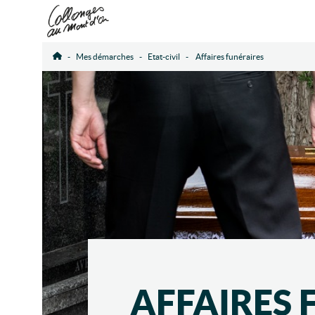
Mes démarches
Etat-civil
Affaires funéraires
Accueil
AFFAIRES 