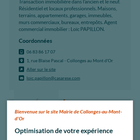
Transaction immobilière dans l’ancien et le neuf.
Résidentiel et locaux professionnels. Maisons,
terrains, appartements, garages, immeubles,
murs commerciaux, bureaux, entrepôts. Agent
commercial immobilier : Loïc PAPILLON.
Coordonnées
06 83 86 17 07
1, rue Blaise Pascal - Collonges au Mont d'Or
Aller sur le site
loic.papillon@casarese.com
Alimentation et boisson
Bienvenue sur le site Mairie de Collonges-au-Mont-
Madeleine
d'Or
Boulangerie
Optimisation de votre expérience