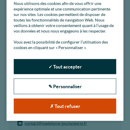
Nichée sur la place de la Tour, la boulangerie-
Nous utilisons des cookies afin de vous offrir une
expérience optimale et une communication pertinente
pâtisserie Madeleine place le "fait maison" au
sur nos sites. Les cookies permettent de disposer de
cœur de son identité. Chaque jour, l'artisanat
toutes les fonctionnalités de navigation Web. Nous
pur s'y exprime à travers des pains pétris avec
veillons à obtenir votre consentement quant à l’usage de
soin, des viennoiseries d'exception et des
vos données et nous nous engageons à les respecter.
pâtisseries fines de qualité. L'établissement
privilégie des matières premières locales
Vous avez la possibilité de configurer l’utilisation des
cookies en cliquant sur « Personnaliser ».
rigoureusement sélectionnées pour garantir des
saveurs authentiques et naturelles. Chaque
création témoigne d'un savoir-faire passionné,
✓ Tout accepter
offrant au village le meilleur de la tradition
boulangère. Directeur : Sébastien Leroy
Coordonnées
✎ Personnaliser
04 37 64 69 75
4, Place de la Tour - 69660 Collonges au Mont
✗ Tout refuser
d'Or
Aller sur le site
contact@madeleine-boulangerie.fr