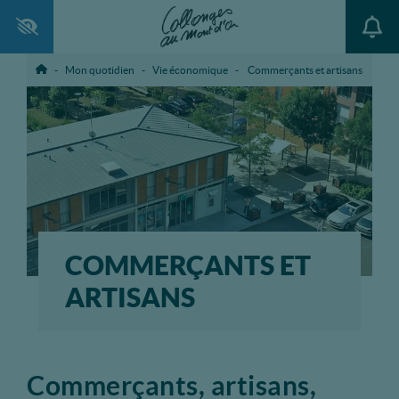
Ouvrir la barre d’outils
Mon quotidien
Vie économique
Commerçants et artisans
Accueil
COMMERÇANTS ET
ARTISANS
Commerçants, artisans,