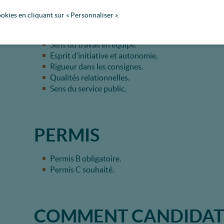
Savoir-être
ookies en cliquant sur « Personnaliser ».
Savoir rendre compte de son activité.
Bonne condition physique.
Sens du travail en équipe.
Esprit d’initiative et autonomie.
Rigueur dans les consignes.
Qualités relationnelles.
Sens du service public.
PERMIS
Permis B obligatoire.
Permis C souhaité.
COMMENT CANDIDATE