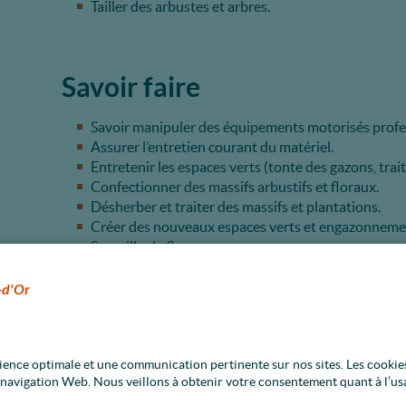
Tailler des arbustes et arbres.
Savoir faire
Savoir manipuler des équipements motorisés profess
Assurer l’entretien courant du matériel.
Entretenir les espaces verts (tonte des gazons, tra
Confectionner des massifs arbustifs et floraux.
Désherber et traiter des massifs et plantations.
Créer des nouveaux espaces verts et engazonneme
Surveiller la flore.
Surveiller, contrôler et maintenir l’état de fonction
Entretenir des cimetières et des cours d’écoles.
-d'Or
Savoir réaliser les plantations et terrassements selo
Participer à la viabilité hivernale des routes/espace
rience optimale et une communication pertinente sur nos sites. Les cookie
e navigation Web. Nous veillons à obtenir votre consentement quant à l’us