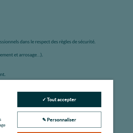
ionnels dans le respect des règles de sécurité.
itement et arrosage…).
nt.
nement des aires de jeux.
✓ Tout accepter
n les plans fournis.
s publics.
s
✎ Personnaliser
age