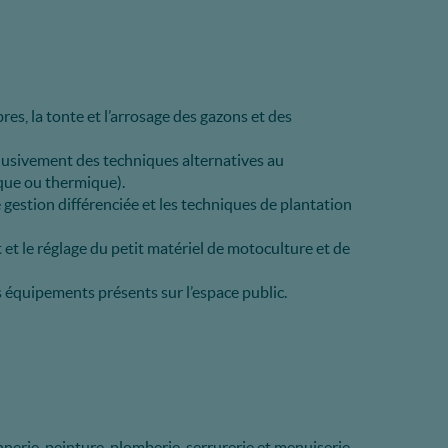
rbres, la tonte et l’arrosage des gazons et des
lusivement des techniques alternatives au
ue ou thermique).
gestion différenciée et les techniques de plantation
 et le réglage du petit matériel de motoculture et de
 équipements présents sur l’espace public.
erie, peinture, plomberie, serrurerie et menuiserie.