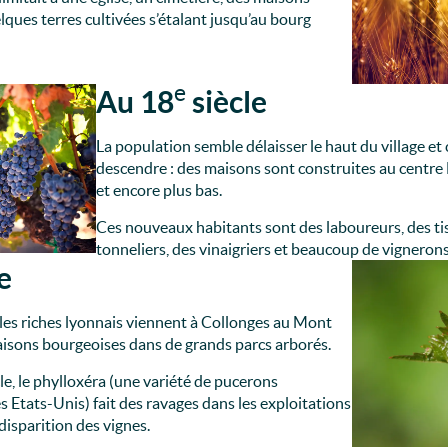
ques terres cultivées s’étalant jusqu’au bourg
e
Au 18
siècle
La population semble délaisser le haut du village e
descendre : des maisons sont construites au centre
et encore plus bas.
Ces nouveaux habitants sont des laboureurs, des ti
tonneliers, des vinaigriers et beaucoup de vignerons
e
 les riches lyonnais viennent à Collonges au Mont
aisons bourgeoises dans de grands parcs arborés.
le, le phylloxéra (une variété de pucerons
s Etats-Unis) fait des ravages dans les exploitations
 disparition des vignes.