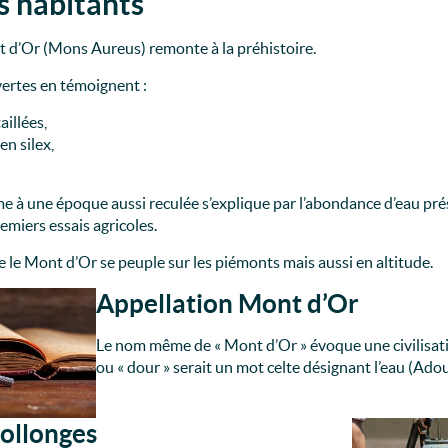
s habitants
d’Or (Mons Aureus) remonte à la préhistoire.
rtes en témoignent :
aillées,
en silex,
me à une époque aussi reculée s’explique par l’abondance d’eau pré
remiers essais agricoles.
e le Mont d’Or se peuple sur les piémonts mais aussi en altitude.
Appellation Mont d’Or
Le nom même de « Mont d’Or » évoque une civilisati
ou « dour » serait un mot celte désignant l’eau (Ad
ollonges