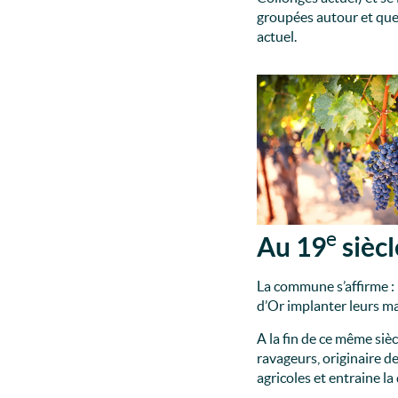
groupées autour et quel
actuel.
e
Au 19
siècl
La commune s’affirme :
d’Or implanter leurs m
A la fin de ce même sièc
ravageurs, originaire de
agricoles et entraine la