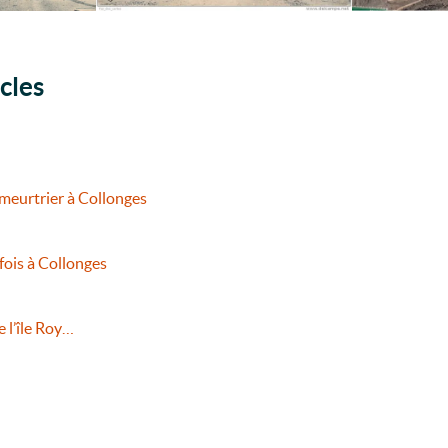
cles
 meurtrier à Collonges
efois à Collonges
e l’île Roy…