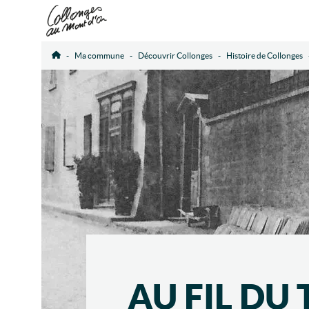
Ma commune
Découvrir Collonges
Histoire de Collonges
Accueil
AU FIL DU