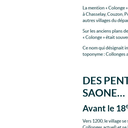
La mention « Colonge »
à Chasselay, Couzon, P
autres villages du dép
Sur les anciens plans de
« Colonge » était souve
Ce nom qui désignait i
toponyme : Collonges a
DES PEN
SAONE…
Avant le 18
Vers 1200, le village s
Collonges actuel) et se 