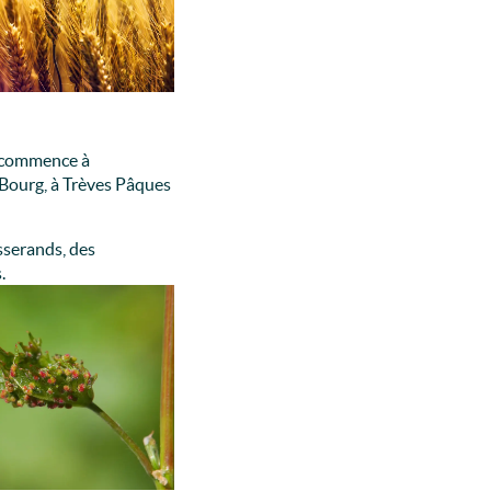
t commence à
 Bourg, à Trèves Pâques
sserands, des
.