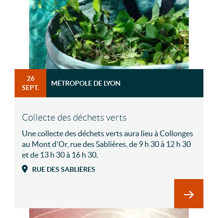
26
MÉTROPOLE DE LYON
SEPT.
Collecte des déchets verts
Une collecte des déchets verts aura lieu à Collonges
au Mont d'Or, rue des Sablières, de 9 h 30 à 12 h 30
et de 13 h 30 à 16 h 30.
RUE DES SABLIÈRES
En savoir