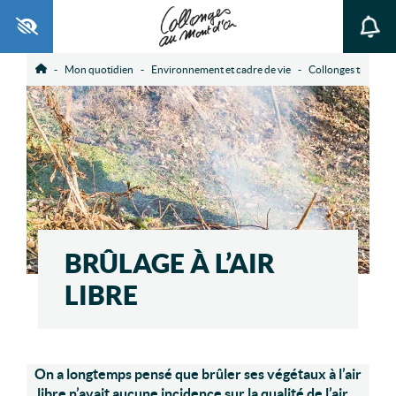
Ouvrir la barre d’outils
Mon quotidien
Environnement et cadre de vie
Collonges tranquil
Accueil
BRÛLAGE À L’AIR
LIBRE
On a longtemps pensé que brûler ses végétaux à l’air
libre n’avait aucune incidence sur la qualité de l’air…