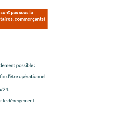
sont pas sous la
iétaires, commerçants)
idement possible :
fin d’être opérationnel
h/24.
our le déneigement