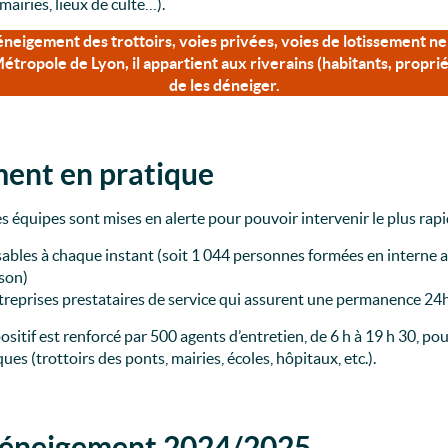
mairies, lieux de culte…).
déneigement des trottoirs, voies privées, voies de lotissement ne 
Métropole de Lyon, il appartient aux riverains (habitants, propr
de les déneiger.
ent en pratique
 équipes sont mises en alerte pour pouvoir intervenir le plus rap
ables à chaque instant (soit 1 044 personnes formées en interne a
ison)
treprises prestataires de service qui assurent une permanence 24
ositif est renforcé par 500 agents d’entretien, de 6 h à 19 h 30, p
ues (trottoirs des ponts, mairies, écoles, hôpitaux, etc.).
 déneigement 2024/2025