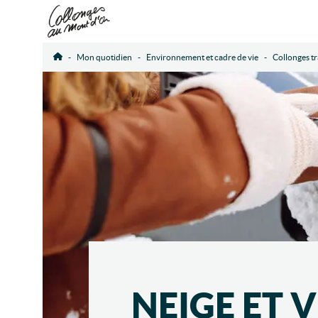
Mon quotidien
Environnement et cadre de vie
Collonges tr
Accueil
NEIGE ET 