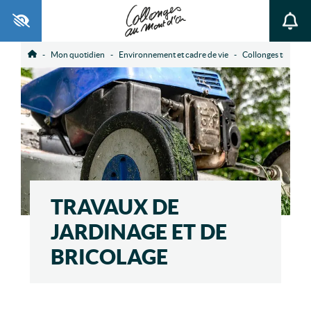
Ouvrir la barre d’outils
Mon quotidien
Environnement et cadre de vie
Collonges tranquil
Accueil
TRAVAUX DE
JARDINAGE ET DE
BRICOLAGE