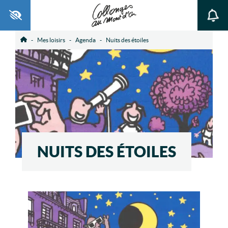
Ouvrir la barre d’outils
Mes loisirs
Agenda
Nuits des étoiles
Accueil
NUITS DES ÉTOILES